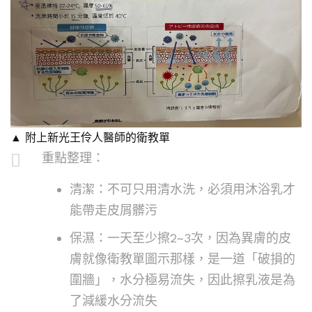
▲ 附上新光王伶人醫師的衛教單
重點整理：
清潔：不可只用清水洗，必須用沐浴乳才
能帶走皮屑髒污
保濕：一天至少擦2~3次，因為異膚的皮
膚就像衛教單圖示那樣，是一道「破損的
圍牆」，水分極易流失，因此擦乳液是為
了減緩水分流失