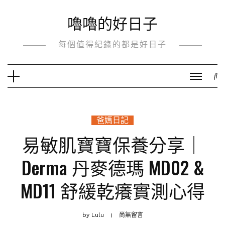
Skip
嚕嚕的好日子
to
content
每個值得紀錄的都是好日子
爸媽日記
易敏肌寶寶保養分享｜
Derma 丹麥德瑪 MD02 &
MD11 舒緩乾癢實測心得
by
Lulu
尚無留言