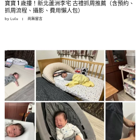
寶寶 1 歲摟！新北蘆洲李宅 古禮抓周推薦（含預約、
抓周流程、攝影、費用懶人包）
by
Lulu
尚無留言