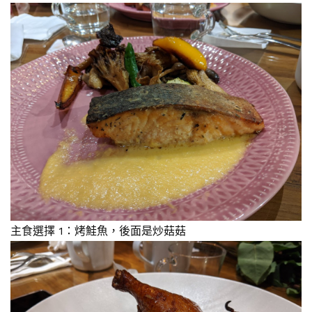
主食選擇 1：烤鮭魚，後面是炒菇菇