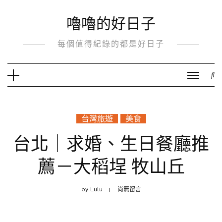
Skip
嚕嚕的好日子
to
content
每個值得紀錄的都是好日子
台灣旅遊
美食
台北｜求婚、生日餐廳推
薦－大稻埕 牧山丘
by
Lulu
尚無留言