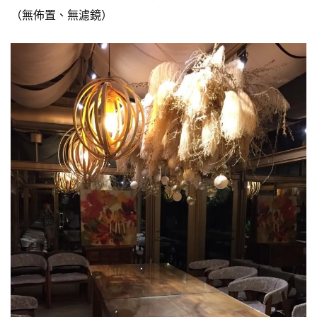
（無佈置、無濾鏡）