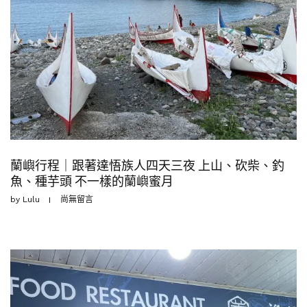
蘭嶼行程｜跟著達悟族人四天三夜 上山、砍柴、釣
魚、種芋頭 不一樣的蘭嶼蜜月
by
Lulu
尚無留言