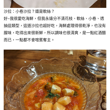
沙拉：小卷沙拉？還是軟絲？
好~我很愛吃海鮮，但我永遠分不清花枝、軟絲、小卷、透
抽這類型，這道沙拉也超好吃，海鮮處理得很乾淨，也沒有
腥味，吃得出來很新鮮，所以調味也很清爽，是一點紅酒醋
而已，一點都不會喧賓奪主。