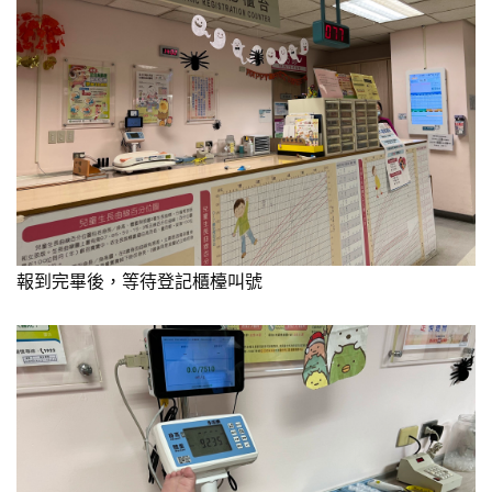
報到完畢後，等待登記櫃檯叫號