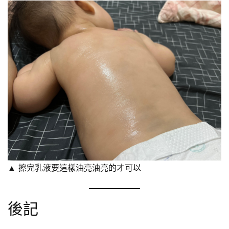
▲ 擦完乳液要這樣油亮油亮的才可以
後記