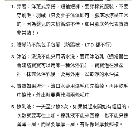
穿著：洋蔥式穿搭，短袖短褲，要穿棉質服裝，不要
穿刷毛、羽絨（只要肚子溫溫即可，腳底冰涼是正常
的，因為嬰兒的末梢循環不佳，如果腳底熱代表寶寶
非常熱！）
睡覺時不能包手包腳（防踢被、LTD 都不行）
沐浴：洗澡不能只用清水洗，要用沐浴乳（通常醫生
會建議寶寶可以用哪一種沐浴乳），寶寶泡在澡盆
裡，抹完沐浴乳後，要另外用一盆乾淨的水沖掉
寶寶如果流汗、流口水要用濕毛巾先擦掉，再用乾毛
巾擦乾，外出時要帶乾濕兩條毛巾
擦乳液：一天至少擦2次，如果摸起來開始有粗粗的，
次數就要再往上加。擦乳液不能來回擦，也不能只擦
薄薄一層，而是要厚厚一層，有點像是厚敷那樣。