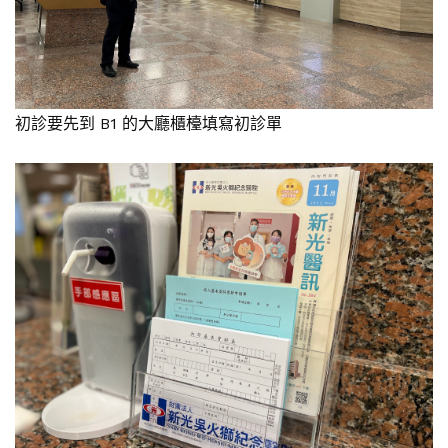
初診要先到 B1 的大廳櫃檯填寫初診單