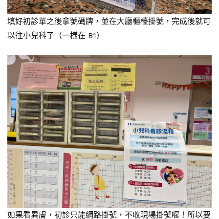
填好初診單之後拿號碼牌，並在大廳櫃檯掛號，完成後就可
以往小兒科了（一樣在 B1）
如果看異膚，初診只能網路掛號，不收現場掛號喔！所以要