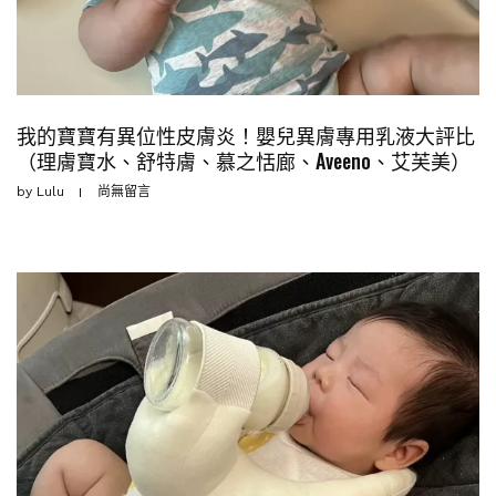
我的寶寶有異位性皮膚炎！嬰兒異膚專用乳液大評比
（理膚寶水、舒特膚、慕之恬廊、Aveeno、艾芙美）
by
Lulu
尚無留言