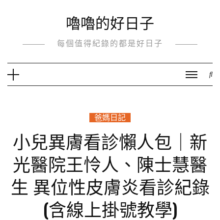
Skip
嚕嚕的好日子
to
content
每個值得紀錄的都是好日子
爸媽日記
小兒異膚看診懶人包｜新
光醫院王怜人、陳士慧醫
生 異位性皮膚炎看診紀錄
(含線上掛號教學)