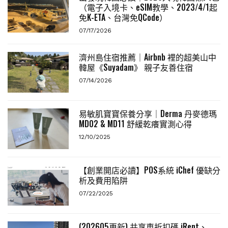
（電子入境卡、eSIM教學、2023/4/1起
免K-ETA、台灣免QCode）
07/17/2026
濟州島住宿推薦｜Airbnb 裡的超美山中
韓屋《Suyadam》 親子友善住宿
07/14/2026
易敏肌寶寶保養分享｜Derma 丹麥德瑪
MD02 & MD11 舒緩乾癢實測心得
12/10/2025
【創業開店必讀】POS系統 iChef 優缺分
析及費用陷阱
07/22/2025
(202605更新) 共享車折扣碼 iRent、