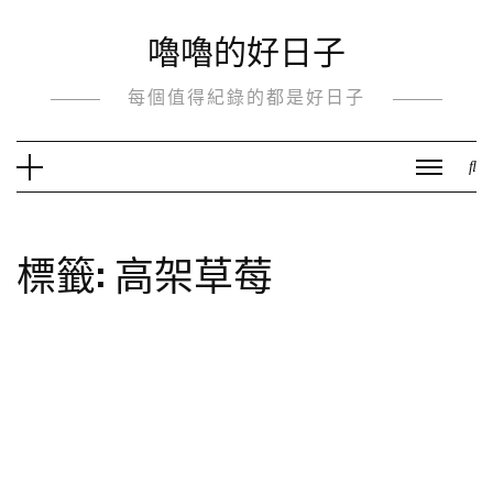
Skip
嚕嚕的好日子
to
content
每個值得紀錄的都是好日子
標籤:
高架草莓